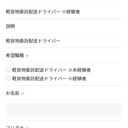
当社では、利用目的の達成に必要な範囲において、
軽貨物委託配送ドライバー ※経験者
個人情報を外部に委託する場合があります。
これらの委託先に対しては個人情報保護契約等の措
説明
置をとり、適切な監督を行います。
軽貨物委託配送ドライバー
＜個人情報の安全管理＞
希望職種
※
当社では、個人情報の漏洩等がなされないよう、適
切に安全管理対策を実施します。
軽貨物委託配送ドライバー ※未経験者
軽貨物委託配送ドライバー ※経験者
＜個人情報を与えなかった場合に生じる結果＞
お名前
必要な情報を頂けない場合は、それに対応した当社
※
のサービスをご提供できない場合がございますので
予めご了承ください。
＜個人情報の開示･訂正・削除･利用停止の手続につ
フリガナ
※