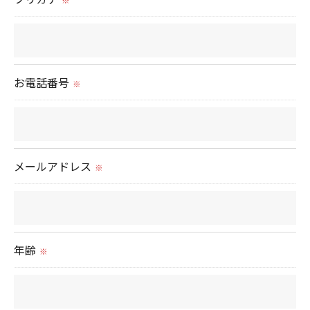
いて＞
当社では、お客様の個人情報の開示･訂正･削除・利
用停止の手続を定めさせて頂いております。
ご本人である事を確認のうえ、対応させて頂きま
お電話番号
※
す。
個人情報の開示･訂正･削除・利用停止の具体的手続
きにつきましては、お電話でお問合せ下さい。
メールアドレス
※
年齢
※